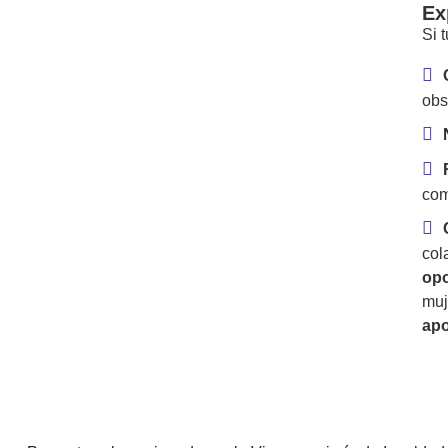
Ex
Si 
obs
com
col
opo
muj
apo