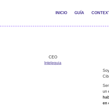
INICIO
GUÍA
CONTEX
CEO
Intelequia
So
Cib
Ser
un 
hab
en 