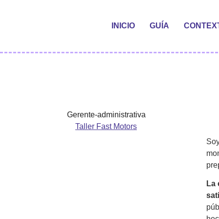
INICIO
GUÍA
CONTEX
Gerente-administrativa
Taller Fast Motors
So
mon
pre
La 
sat
púb
hec