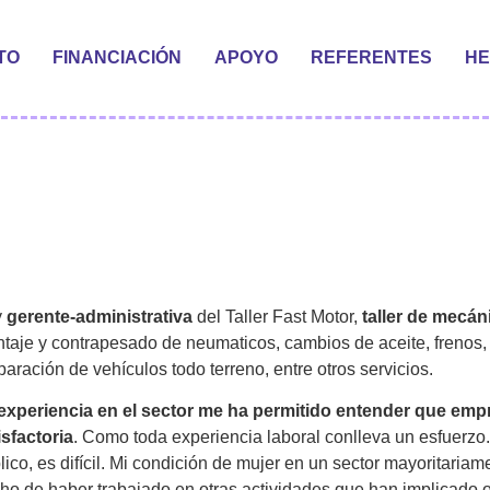
TO
FINANCIACIÓN
APOYO
REFERENTES
HE
y
gerente-administrativa
del Taller Fast Motor,
taller de mecán
taje y contrapesado de neumaticos, cambios de aceite, frenos, 
paración de vehículos todo terreno, entre otros servicios.
experiencia en el sector me ha permitido entender que empr
isfactoria
. Como toda experiencia laboral conlleva un esfuerzo.
lico, es difícil. Mi condición de mujer en un sector mayoritari
ho de haber trabajado en otras actividades que han implicado o