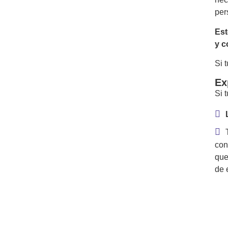
per
Est
y c
Si 
Ex
Si 
con
que
de 