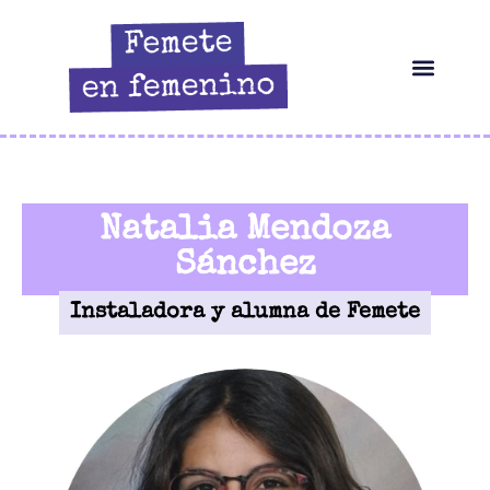
HERRAMIENTAS IA
¿QUIÉN ES ELLA?
Natalia Mendoza
Sánchez
Instaladora y alumna de Femete